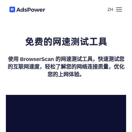
ZH
功能
免费的网速测试工具
场景
多账号管理
使用 BrowserScan 的网速测试工具，快速测试您
资源
联盟营销
的互联网速度，轻松了解您的网络连接质量，优化
窗口同步
您的上网体验。
价格
博客中心
跨境电商
RPA
下载
跨境导航
数字营销
Local API
预约演示
合作伙伴中心
社媒营销
登录
批量环境管理