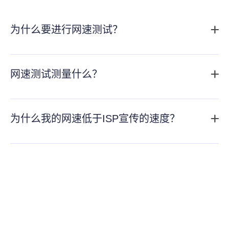
为什么要进行网速测试？
网速测试可以帮助您了解当前网络的性能。如果遇到网络
连接问题，如网页加载缓慢或视频流卡顿，网速测试可以
网速测试测量什么？
帮助您确定问题是否出在网络速度上。
网速测试可测量您的连接的下载和上传速度以及 ping（延
迟）。下载速度显示从互联网提取数据的速度，上传速度
为什么我的网速低于ISP宣传的速度？
衡量发送数据的速度，而 ping 显示设备和服务器之间的响
您的实际互联网速度可能会受到多种因素的影响，包括网
应时间。这些指标有助于评估您的连接性能。
络拥塞、与 Wi-Fi 路由器的距离以及设备限制。广告上的
速度通常是理想条件下的最大速度，而实际速度却有所不
同。