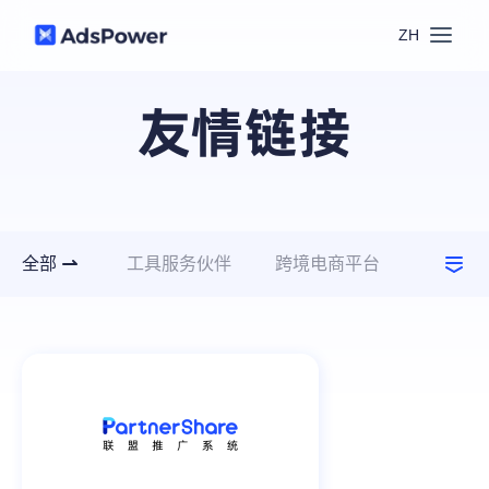
ZH
功能
友情链接
场景
多账号管理
资源
联盟营销
窗口同步
全部
工具服务伙伴
跨境电商平台
价格
博客中心
网络服务商
流量合作伙伴
跨境电商
RPA
下载
行业协会伙伴
跨境导航
数字营销
Local API
预约演示
合作伙伴中心
社媒营销
登录
批量环境管理