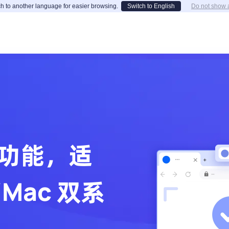
h to another language for easier browsing.
Switch to English
Do not show 
功能，适
/Mac 双系