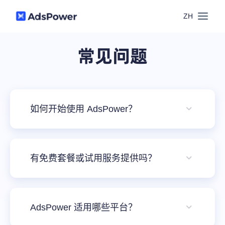
ZH
功能
常见问题
场景
多账号管理
资源
联盟营销
如何开始使用 AdsPower？
窗口同步
要开始使用 AdsPower，您可以在此处注册一
价格
博客中心
跨境电商
个新帐户并激活您的帐户，然后从此处下载应
RPA
有免费套餐或试用服务提供吗？
下载
用程序。进入应用程序后，可以按需选择套
跨境导航
餐，单击底部的红色按钮“升级”继续购买。
数字营销
AdsPower为您提供2个免费环境以供使用。此
Local API
预约演示
外，您还可以申请3天的免费试用期。试用期
AdsPower 适用哪些平台？
合作伙伴中心
结束后，如您需要更多环境，可以根据您需要
社媒营销
登录
批量环境管理