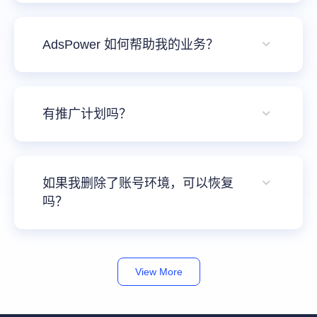
的浏览器环境数和用户数，灵活定制套餐。如
AdsPower 适用所有平台，包括最常见的如
您需要更多建议，欢迎点击屏幕右下角对话框
帮助中心
Google、Facebook、Amazon、eBay 等平
注册
网络爬虫
AdsPower 如何帮助我的业务？
团队协作
联系在线客服咨询。
台。
AdsPower 提供模拟指纹环境。每个环境都有
视频教程
流量套利
自己独特的浏览器指纹，这使它与您访问的网
云手机
有推广计划吗？
站看起来像是不同的设备。因此，当您在这些
免费工具
票务管理
环境中批量运行帐户时，帐户不会因相互关联
当然有！邀新入驻AdsPower的每一笔新订
账号安全
而被暂停或禁止。
阅，您都将获得其连续24个月每月10%的返
RPA模板
如果我删除了账号环境，可以恢复
佣，单笔最高可赚240%！只需在AdsPower中
SEO & SERP
吗？
注册并把邀请码和链接发送给好友，就有机会
推广返现
是的，已删除的账号将被移至“账号回收站”。
获得佣金收益！您的所有奖励所得均允许通过
不仅可以保留7天内删除的账号数据，而且在7
支付宝进行现金提现。
View More
天内能随时恢复。需要注意的是，此功能仅在
Custom 套餐中可用。