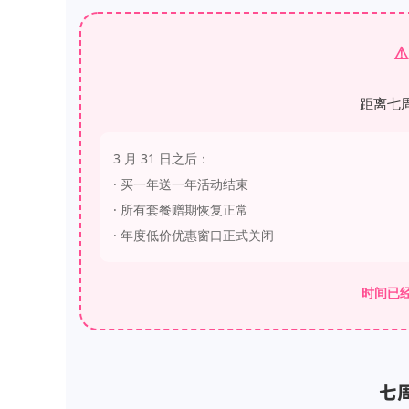
⚠
距离七
3 月 31 日之后：
·
买一年送一年活动结束
· 所有套餐赠期恢复正常
· 年度低价优惠窗口正式关闭
时间已
七周