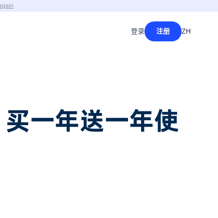
again
登录
注册
ZH
降，买一年送一年使