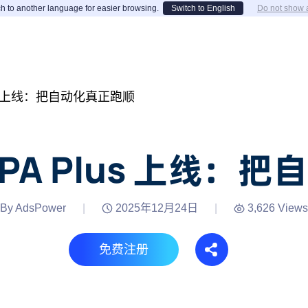
h to another language for easier browsing.
Switch to English
Do not show 
Plus 上线：把自动化真正跑顺
 RPA Plus 上线
By AdsPower
|
2025年12月24日
|
3,626 Views
免费注册