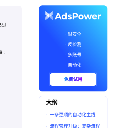
己过
· 很安全
· 反检测
事：
· 多账号
· 自动化
免费试用
大纲
·
一条更顺的自动化主线
·
流程管理升级：复杂流程