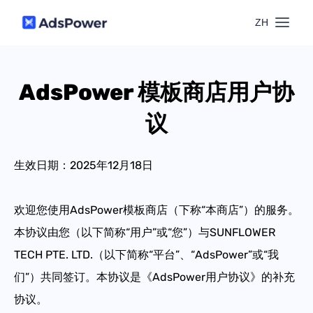
ZH
功能
AdsPower 模板商店用户协
场景
多账号管理
议
资源
联盟营销
窗口同步
生效日期：2025年12月18日
价格
博客中心
跨境电商
欢迎您使用AdsPower模板商店（下称“本商店”）的服务。
RPA
下载
本协议由您（以下简称“用户”或“您”）与
SUNFLOWER
跨境导航
数字营销
TECH PTE. LTD.
（以下简称“平台”、“AdsPower”或“我
Local API
预约演示
们”）共同签订。本协议是《AdsPower用户协议》的补充
合作伙伴中心
协议。
社媒营销
登录
批量环境管理