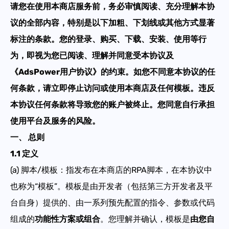
请您在使用本商店服务前，务必审慎阅读、充分理解本协
帮助中心
议的全部内容，特别是以下加粗、下划线或其他方式显著
注册
网络爬虫
团队协作
标注的条款。您的登录、购买、下载、安装、使用等行
为，即视为您已阅读、理解并同意受本协议及
视频教程
流量套利
《AdsPower用户协议》的约束。如您不同意本协议的任
云手机
何条款，请立即停止访问或使用本商店及任何模板。违反
免费工具
票务管理
本协议任何条款将导致您的账户被终止。您同意自行承担
账号安全
使用平台及服务的风险。
RPA模板
一、 总则
SEO & SERP
1.1 定义
推广返现
(a) 脚本/模板：指发布在本商店的RPA脚本，在本协议中
也称为“模板”。模板是由开发者（包括第三方开发者及平
台自身）提供的、由一系列预先配置的指令、参数或代码
组成的
功能性方案或组合
。您理解并确认，模板是
由您自