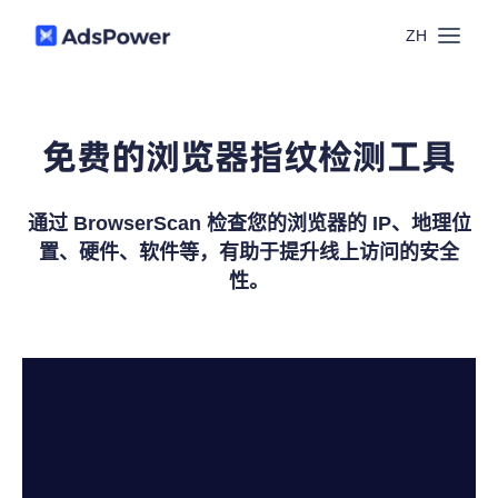
ZH
功能
免费的浏览器指纹检测工具
场景
多账号管理
通过 BrowserScan 检查您的浏览器的 IP、地理位
资源
联盟营销
置、硬件、软件等，有助于提升线上访问的安全
窗口同步
性。
价格
博客中心
跨境电商
RPA
下载
跨境导航
数字营销
Local API
预约演示
合作伙伴中心
社媒营销
登录
批量环境管理