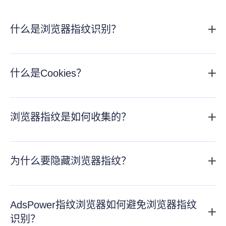
什么是浏览器指纹识别？
浏览器指纹识别是指通过搜集您设备上的特定信息来构建
您的数字身份，它包括以下细节：用户的浏览器设置、操
什么是Cookies？
作系统、屏幕分辨率、安装的字体、插件、语言设置等。
Cookies（也称为HTTP cookies或浏览器cookies）是一种
通过这些信息，即使清除Cookies或使用隐私模式浏览，
由网站存储在用户计算机上的小块数据。它们主要用于识
浏览器指纹是如何收集的？
您的浏览器指纹仍然有可能被识别出来。使用我们的浏览
别用户和存储有关用户的特定信息。Cookies与浏览器指
器指纹检测工具检查您的设备指纹，快速查看您的设备正
浏览器指纹的采集方法涉及使用JavaScript和其他客户端
纹的不同在于，浏览器指纹识别不需要在用户设备上保存
在向外界发送哪些数据。
技术来检测和收集用户浏览器和设备的各种属性，如屏幕
为什么要隐藏浏览器指纹？
任何信息，且浏览器指纹不易被用户控制，因为它们通常
了解什么是浏览器指纹
分辨率、操作系统、浏览器版本、Canvas和WebGL渲染
在后台运行，用户很难察觉到自己的设备信息正在被收集
浏览器指纹可以唯一标识用户的设备和浏览习惯，这可能
结果、音频指纹、CPU和内存信息等，然后将这些信息综
。
导致个人信息的泄露。通过隐藏浏览器指纹，您可以更好
AdsPower指纹浏览器如何避免浏览器指纹
合分析，形成用于识别和追踪用户的唯一标识。
地保护自己的在线隐私，避免被追踪和监视。
识别？