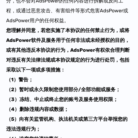
分，也不会对AdsPower的任何内容进行拆解或反向工
程，或通过恶意攻击、有害组件等形式危害AdsPower或
AdsPower用户的任何权益。
您理解并同意，若您实施了本协议的任何禁止行为，或将
AdsPower软件及服务用于任何非法或未经授权的目的，
或有其他违反本协议的行为，AdsPower有权依合理判断
对违反有关法律法规或本协议规定的行为进行处罚，包括
采取
以下一项或多项措施：
（
1
）
警告
；
（2）
暂时或永久
限制
您使用部分/全部
功能
或
服务；
（3）冻结、
中止或
终止您的账号及服务使用权限；
（
4
）
删除违规内容或数据；
（
5
）
向有关监管机构、执法机关或第三方平台举报您的
违法违规行为；