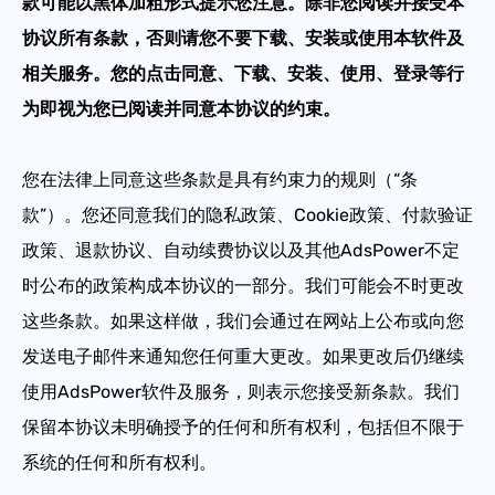
款可能以黑体加粗形式提示您注意。除非您阅读并接受本
协议所有条款，否则请您不要下
载
、安装或使用本软件及
帮助中心
注册
网络爬虫
相关服务。您的点击同意、下
载
、安装、使用、登录
等行
团队协作
为即视为您已阅读并同意本协议的约束。
视频教程
流量套利
云手机
您在法律上同意这些条款是具有约束力的规则（“条
免费工具
款”）。您还同意我们的隐私政策、Cookie政策、付款验证
票务管理
账号安全
政策、退款协议、自动续费协议以及其他AdsPower不定
RPA模板
时公布的政策构成本协议的一部分。我们可能会不时更改
SEO & SERP
这些条款。如果这样做，我们会通过在网站上公布或向您
发送电子邮件来通知您任何重大更改。如果更改后仍继续
推广返现
使用AdsPower软件及服务，则表示您接受新条款。我们
保留本协议未明确授予的任何和所有权利，包括但不限于
系统的任何和所有权利。