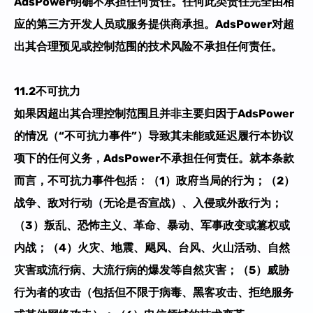
AdsPower
明确不承担任何责任。任何此类责任完全由相
应的第三方开发人员或服务提供商承担。AdsPower
对超
出其合理预见或控制范围的技术风险不承担
任何
责任。​​
11.
2
不可抗力​
如果因超出其合理控制范围且并非主要归因于
AdsPower
的情况（
“
不可抗力事件
”
）导致其未能或延迟履行本协议
项下的任何义务，AdsPower
不承担任何责任。就本条款
而言，不可抗力事件包括：
（
1
）
政府当局的行为；
（
2）
战争、敌对行动（无论是否宣战）、入侵或外敌行为；
（
3
）
叛乱、恐怖主义、革命、暴动、军事
政变
或篡权或
内战；
（
4
）
火灾、地震、飓风、台风、火山活动、自然
灾害或流行病、大流行病的爆发等自然灾害；
（
5
）
威胁
行为者的攻击（包括但不限于病毒、黑客攻击、拒绝服务