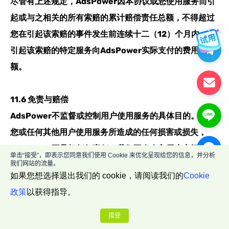
尽管有上述规定，AdsPower
因本协议或您使用服务而引
起或与之相关的所有索赔的累计赔偿责任总额，不得超过
您在引起该索赔的事件发生前连续十二（12）个月内，就
引起该索赔的特定服务向
AdsPower
实际支付的费用总
额。
1
1.6
免责与赔偿​
AdsPower不监督或控制用户使用服务的具体目的。对于
您或任何其他用户使用服务所造成的任何损害或损失，
AdsPower不承担任何责任。我们不会介入用户之间或用
单击“接受”，即表示您同意我们使用 Cookie 来优化呈现给您的信息，并分析
户与任何第三方之间的争议
（
本协议另有约定的除外
）
。
我们网站的流量。
如果您想选择退出我们的 cookie，请阅读我们的
Cookie
您代表自身及您的继承人与受让人，特此免除
政策
以获得指导。
AdsPower
、
其关联公司
及其
各自管理人员、董事、员工
和代理因此类争议及您使用服务而产生或与之相关的任何
接受