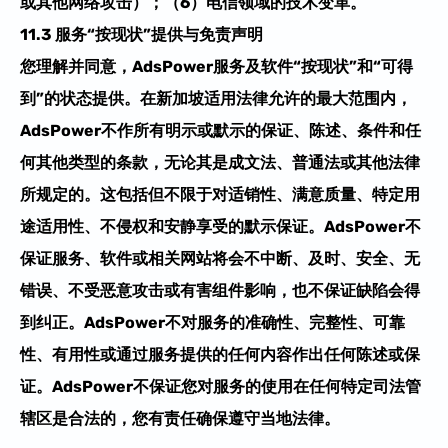
或其他网络攻击）；
（
6
）
电信领域的技术变革。
1
1.
3
服务
“
按现状
”
提供与免责声明​
您理解并同意，AdsPower
服务及软件
“
按
现状
”
和
“
可得
到
”
的状态提供。在新加坡适用法律允许的最大范围内，
AdsPower
不作
所有明示或默示的
保
证
、陈述、条件和任
何其他类型的条款，无论其是成文法、普通法或其他法律
所规定的。这包括但不限于对适销性、满意质量、特定用
途适用性、不侵权和安静享受的默示
保
证
。AdsPower
不
保证服务、软件或相关网站将会不中断、及时、安全、无
错误、不受恶意攻击或有害组件影响，也不保证缺陷会得
到纠正。AdsPower
不对服务的准确性、完整性、可靠
性、有用性或通过服务提供的任何内容作出任何陈述或
保
证
。AdsPower
不保证您对服务的使用在任何特定司法管
辖区是合法的，您有责任确保遵守当地法律。​​