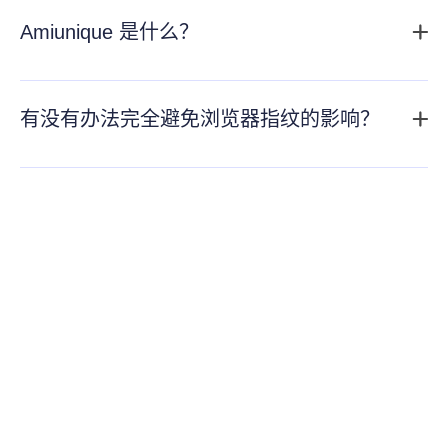
Amiunique 是什么？
Amiunique 主要用于侦测用户的浏览器指纹，并显示历史
记录 。浏览器指纹是指无需cookie就能识别用户的信息，
有没有办法完全避免浏览器指纹的影响？
可能影响用户的隐私和安全 。AmIUnique通过收集用户浏
要完全避免浏览器指纹的影响是非常困难的，因为浏览器
览器的各种属性和配置信息，如操作系统类型、浏览器版
指纹技术设计用来通过多种方式识别用户，即便用户采取
本、屏幕分辨率、安装的插件和字体等，来构建一个唯一
措施隐藏或改变某些信息。不过，可以采取一些措施来降
的标识符，从而识别和追踪用户 。
低被浏览器指纹技术识别的风险，可以使用专门设计的指
纹浏览器，它会通过不同的技术手段混淆指纹信息，减少
网站识别你身份的几率。