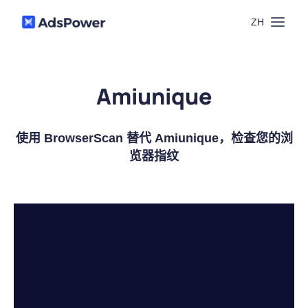
ZH
功能
Amiunique
场景
多账号管理
使用 BrowserScan 替代 Amiunique，检查您的浏
资源
联盟营销
览器指纹
窗口同步
价格
博客中心
跨境电商
RPA
下载
跨境导航
数字营销
Local API
预约演示
合作伙伴中心
社媒营销
登录
批量环境管理